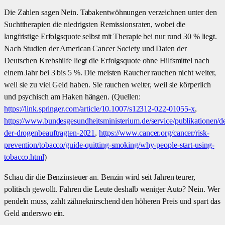
Die Zahlen sagen Nein. Tabakentwöhnungen verzeichnen unter den
Suchttherapien die niedrigsten Remissionsraten, wobei die
langfristige Erfolgsquote selbst mit Therapie bei nur rund 30 % liegt.
Nach Studien der American Cancer Society und Daten der
Deutschen Krebshilfe liegt die Erfolgsquote ohne Hilfsmittel nach
einem Jahr bei 3 bis 5 %. Die meisten Raucher rauchen nicht weiter,
weil sie zu viel Geld haben. Sie rauchen weiter, weil sie körperlich
und psychisch am Haken hängen. (Quellen:
https://link.springer.com/article/10.1007/s12312-022-01055-x
,
https://www.bundesgesundheitsministerium.de/service/publikationen/det
der-drogenbeauftragten-2021
,
https://www.cancer.org/cancer/risk-
prevention/tobacco/guide-quitting-smoking/why-people-start-using-
tobacco.html
)
Schau dir die Benzinsteuer an. Benzin wird seit Jahren teurer,
politisch gewollt. Fahren die Leute deshalb weniger Auto? Nein. Wer
pendeln muss, zahlt zähneknirschend den höheren Preis und spart das
Geld anderswo ein.