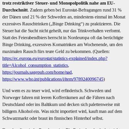
trotz restriktiver Steuer- und Monopolpolitik nahe am EU-
Durchschnitt
. Zudem geben bei Eurostat-Befragungen rund 31 %
der Dänen und 21 % der Schweden an, mindestens einmal im Monat
exzessives Rauschtrinken („Binge Drinking“) zu praktizieren. Die
Steuer hat die Sucht nicht geheilt, nur das Trinkverhalten verformt.
Statt des Feierabendbiers herrscht in Nordeuropa oft das berüchtigte
Binge Drinking, exzessives Komatrinken am Wochenende, um den
maximalen Rausch fürs teure Geld zu bekommen. (Quellen:
https://ec.europa.eu/eurostat/statistics-explained/index.php?
title=Alcohol_consumption_statistics
,
https://journals.sagepub.com/home/nad
,
https://www.who.int/publications/i/item/9789240096745
)
Und wem es zu teuer wird, wird erfinderisch. Schweden und
Norweger fahren mit leeren Kofferräumen auf die Fähren nach
Deutschland oder ins Baltikum und decken sich palettenweise mit
billigem Alkohol ein. Was nicht importiert wird, kauft man auf dem
Schwarzmarkt oder braut im finnischen Hinterhof selbst.