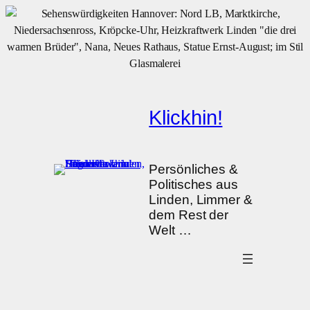
Zum
Inhalt
springen
Klickhin!
Persönliches &
Politisches aus
Linden, Limmer &
dem Rest der
Welt …