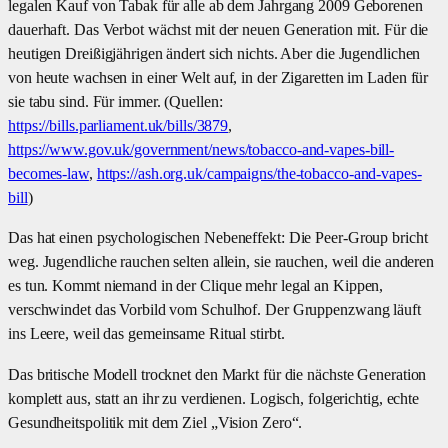
legalen Kauf von Tabak für alle ab dem Jahrgang 2009 Geborenen
dauerhaft. Das Verbot wächst mit der neuen Generation mit. Für die
heutigen Dreißigjährigen ändert sich nichts. Aber die Jugendlichen
von heute wachsen in einer Welt auf, in der Zigaretten im Laden für
sie tabu sind. Für immer. (Quellen:
https://bills.parliament.uk/bills/3879
,
https://www.gov.uk/government/news/tobacco-and-vapes-bill-
becomes-law
,
https://ash.org.uk/campaigns/the-tobacco-and-vapes-
bill
)
Das hat einen psychologischen Nebeneffekt: Die Peer-Group bricht
weg. Jugendliche rauchen selten allein, sie rauchen, weil die anderen
es tun. Kommt niemand in der Clique mehr legal an Kippen,
verschwindet das Vorbild vom Schulhof. Der Gruppenzwang läuft
ins Leere, weil das gemeinsame Ritual stirbt.
Das britische Modell trocknet den Markt für die nächste Generation
komplett aus, statt an ihr zu verdienen. Logisch, folgerichtig, echte
Gesundheitspolitik mit dem Ziel „Vision Zero“.