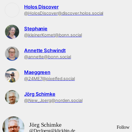
Holos Discover
@HolosDiscover@discover.holos.social
Stephanie
@kleinerKomet@bonn.social
Annette Schwindt
@annette@bonn.social
Maeggreen
@24ME7@pixelfed.social
Jörg Schimke
@New_Joerg@norden.social
Jörg Schimke
Follow
@DerJoerg@klickhin.de